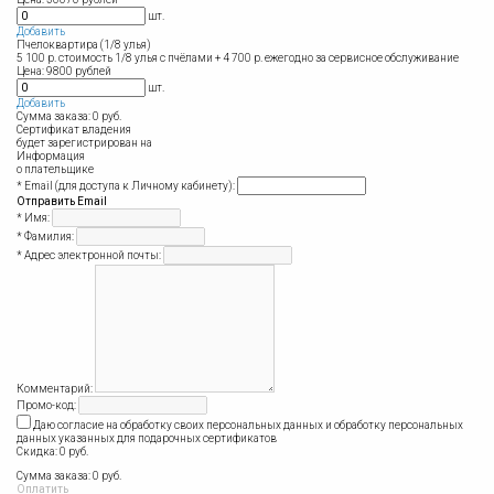
шт.
Добавить
Пчелоквартира (1/8 улья)
5 100 р. стоимость 1/8 улья с пчёлами + 4 700 р. ежегодно за сервисное обслуживание
Цена: 9800 рублей
шт.
Добавить
Сумма заказа:
0
руб.
Сертификат владения
будет зарегистрирован на
Информация
о плательщике
* Email (для доступа к Личному кабинету):
Отправить Email
* Имя:
* Фамилия:
* Адрес электронной почты:
Комментарий:
Промо-код:
Даю согласие на обработку своих персональных данных
и обработку персональных
данных указанных для подарочных сертификатов
Скидка:
0
руб.
Сумма заказа:
0
руб.
Оплатить