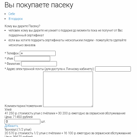
Вы покупаете пасеку
Себе
В подарок
Кому вы дарите Пасеку?
человек кому вы дарите не узнает о подарке до момента пока не получит от Вас
подарочный сертификат
если вы хотите подарить сертификаты нескольким людям - пожалуйста сделайте
несколько заказов
* Телефон:
* Имя:
* Фамилия:
* Адрес электронной почты (для доступа к Личному кабинету):
Комментарии/пожелания:
Улей
41 250 р. стоимость улья с пчёлами + 30 200 р. ежегодно за сервисное обслуживание
Цена: 71450 рублей
шт.
Добавить
Таунхаус (1/2 улья)
20 570 р. стоимость 1/2 улья с пчёлами + 16 100 р. ежегодно за сервисное обслуживание
Цена: 36670 рублей